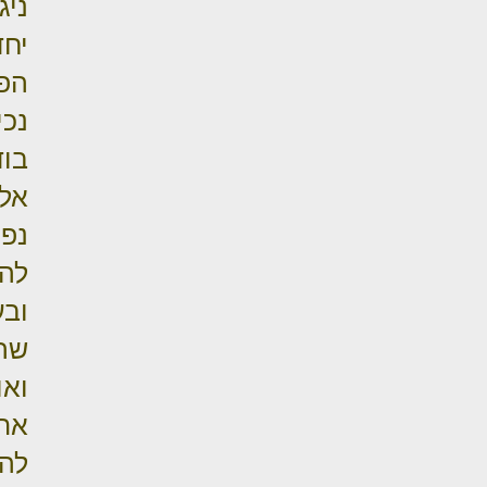
ניג
יחד
הפר
נכי
בוד
אל 
נפג
לה
ובע
שהמ
ואו
את 
להת