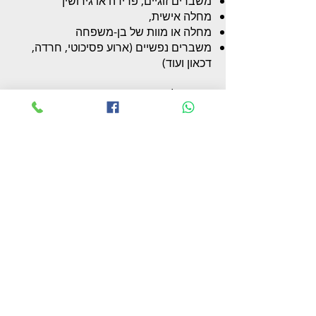
משברים זוגיים, פרידה או גירושין
מחלה אישית,
מחלה או מוות של בן-משפחה
משברים נפשיים (ארוע פסיכוטי, חרדה,
דכאון ועוד)
ניסיון של 11 שנים בהדרכה והנחיית
קבוצות במרכז הטיפולי הייחודי "כפר איזון"
עם מאות רבות של מטופלים.
טיפול בהתמכרויות נועד לעזור
בהתמודדות, תוך מתן כלים להתמודדות
בפועל וכן תהליך עיבוד המשבר וחזרה
לחיים מאוזנים וטובים ממנו -
קליניקת
טיפול בהתמכרויות בפרדס חנה.