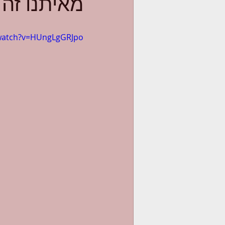
מאיתנו זה 
watch?v=HUngLgGRJpo