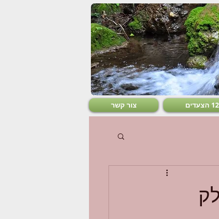
צור קשר
לק